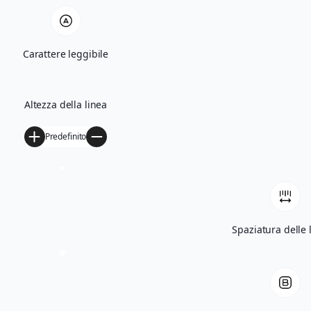
V Edizione
VI Edizione
Carattere leggibile
VII Edizione
Altezza della linea
IX Edizione
Acquista
Predefinito
Spomèti, il mio amico Dino Sarti
Antologie
Sculture
Spaziatura delle 
Contatti