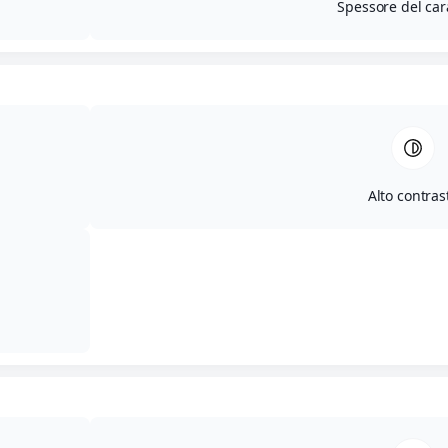
Spessore del car
Dino Sarti
Blog
Bibliografia
Discografia
Alto contras
Film
Rassegna stampa
Concorso letterario
I Edizione
II Edizione