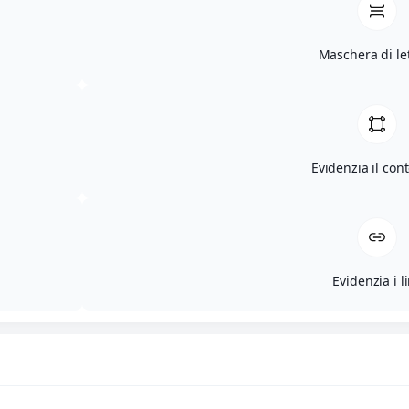
III Edizione
Maschera di le
IV Edizione
V Edizione
VI Edizione
Evidenzia il con
VII Edizione
IX Edizione
Acquista
Evidenzia i l
Spomèti, il mio amico Dino
Sarti
Antologie